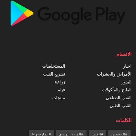
الاقسام
اخبار
المستخلصات
الأمراض والحشرات
تشريع القنب
البذور
زراعة
الطبخ والمأكولات
فيلم
القنب الصناعي
منتجات
القنب الطبي
الكلمات
#الحشيش
#القنب
#القنب_الهندي
#الماريجوانا